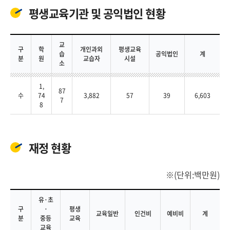
평생교육기관 및 공익법인 현황
교
구
학
개인과외
평생교육
습
공익법인
계
분
원
교습자
시설
소
1,
87
수
74
3,882
57
39
6,603
7
8
재정 현황
(단위:백만원)
유·초
구
·
평생
교육일반
인건비
예비비
계
분
중등
교육
교육