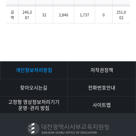
금
246,3
251,0
32
2,846
1,737
0
액
87
02
개인정보처리방침
저작권정책
찾아오시는길
전화번호안내
고정형 영상정보처리기기
사이트맵
운영·관리 방침