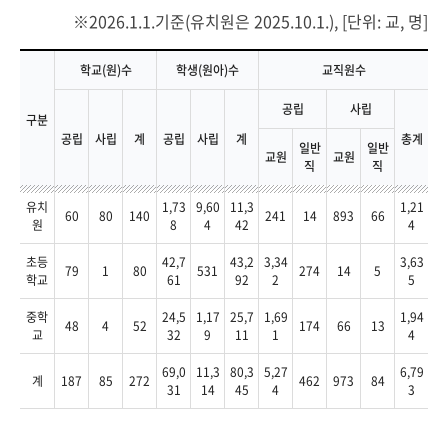
2026.1.1.기준(유치원은 2025.10.1.), [단위: 교, 명]
학교(원)수
학생(원아)수
교직원수
공립
사립
구분
공립
사립
계
공립
사립
계
총계
일반
일반
교원
교원
직
직
유치
1,73
9,60
11,3
1,21
60
80
140
241
14
893
66
원
8
4
42
4
초등
42,7
43,2
3,34
3,63
79
1
80
531
274
14
5
학교
61
92
2
5
중학
24,5
1,17
25,7
1,69
1,94
48
4
52
174
66
13
교
32
9
11
1
4
69,0
11,3
80,3
5,27
6,79
계
187
85
272
462
973
84
31
14
45
4
3