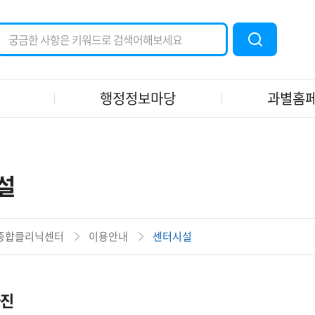
검
색
어
입
력
행정정보마당
과별홈
설
종합클리닉센터
이용안내
센터시설
사진