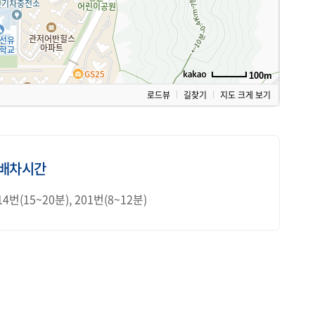
100m
로드뷰
길찾기
지도 크게 보기
배차시간
14번(15~20분), 201번(8~12분)