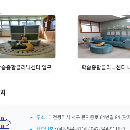
학습종합클리닉센터 입구
학습종합클리닉센터 
위치
주소
: 대전광역시 서구 관저중로 64번길 84 
전화번호
: 042-544-8116 / 042-544-9116~7