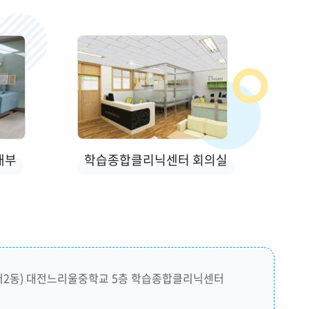
내부
학습종합클리닉센터 회의실
(관저2동) 대전느리울중학교 5층 학습종합클리닉센터